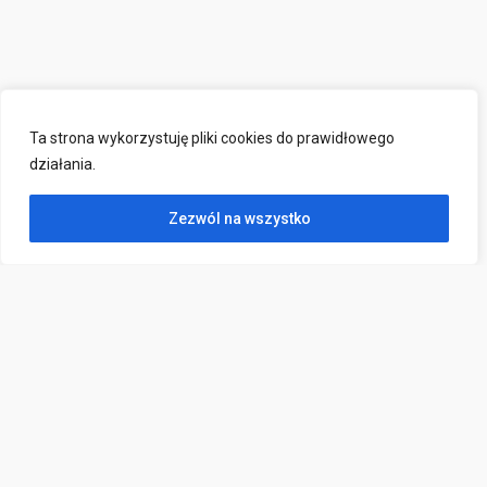
Ta strona wykorzystuję pliki cookies do prawidłowego
działania.
Zezwól na wszystko
Kontakt
ul. Wojska Polskiego 2,
83-000 Pruszcz Gdański
sekretariat@poradniapruszcz.pl