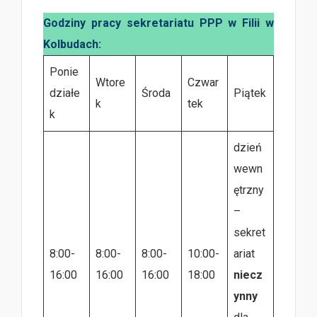
Godziny pracy sekretariatu PPP w Filii w
Kolbudach:
Ponie
Wtore
Czwar
działe
Środa
Piątek
k
tek
k
dzień
wewn
ętrzny
–
sekret
8:00-
8:00-
8:00-
10:00-
ariat
16:00
16:00
16:00
18:00
niecz
ynny