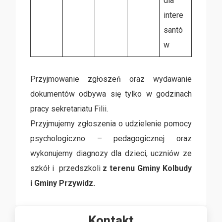
dla
intere
santó
w
racy sekretariatu Filii w Kolbudach:
Przyjmowanie zgłoszeń oraz wydawanie
dokumentów odbywa się tylko w godzinach
pracy sekretariatu Filii.
Przyjmujemy zgłoszenia o udzielenie pomocy
psychologiczno – pedagogicznej oraz
wykonujemy diagnozy dla dzieci, uczniów ze
szkół i przedszkoli
z terenu Gminy Kolbudy
i Gminy Przywidz.
Kontakt