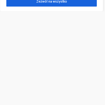
Zezwól na wszystko
Kontakt
ul. Wojska Polskiego 2,
83-000 Pruszcz Gdański
sekretariat@poradniapruszcz.pl
(58) 682 33 04
796 000 946
e-Doręczenia:
AE:PL-98725-14842-TVGGH-17
DODATKOWE LINKI