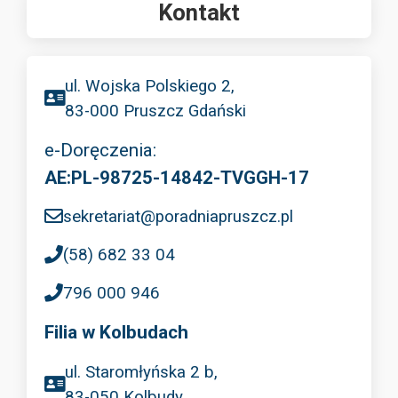
Kontakt
ul. Wojska Polskiego 2,
83-000 Pruszcz Gdański
e-Doręczenia:
AE:PL-98725-14842-TVGGH-17
sekretariat@poradniapruszcz.pl
(58) 682 33 04
796 000 946
Filia w Kolbudach
ul. Staromłyńska 2 b,
83-050 Kolbudy