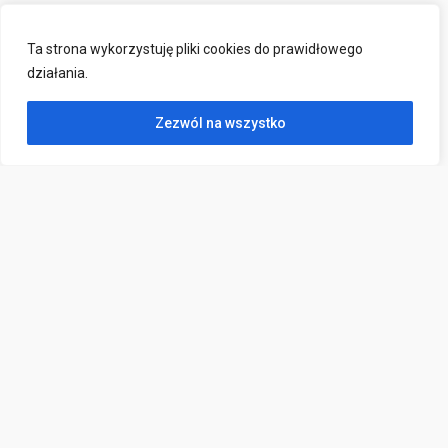
Ta strona wykorzystuję pliki cookies do prawidłowego
działania.
Zezwól na wszystko
Kontakt
ul. Wojska Polskiego 2,
83-000 Pruszcz Gdański
sekretariat@poradniapruszcz.pl
(58) 682 33 04
796 000 946