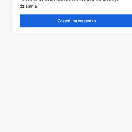
działania.
Zezwól na wszystko
Kontakt
ul. Wojska Polskiego 2,
83-000 Pruszcz Gdański
sekretariat@poradniapruszcz.pl
(58) 682 33 04
796 000 946