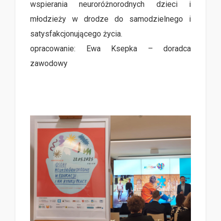
wspierania neuroróżnorodnych dzieci i
młodzieży w drodze do samodzielnego i
satysfakcjonującego życia.
opracowanie: Ewa Ksepka – doradca
zawodowy
aaaaaaaaaaaaaaaaaaaaaaaaaaaaaaaaaaaa
aaaaaaaaaaaaaaaaaaaaaaaaaaaaaaaaaaaa
aaaaaaaaaaaaaaaaaaaaaaaaaaaaaaaaaaaaaa