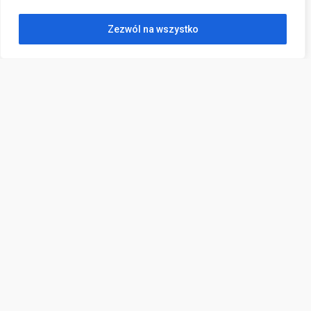
Zezwól na wszystko
Kontakt
ul. Wojska Polskiego 2,
83-000 Pruszcz Gdański
sekretariat@poradniapruszcz.pl
(58) 682 33 04
796 000 946
e-Doręczenia:
AE:PL-98725-14842-TVGGH-17