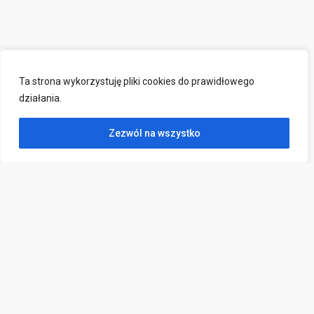
Ta strona wykorzystuję pliki cookies do prawidłowego
działania.
Zezwól na wszystko
Kontakt
ul. Wojska Polskiego 2,
83-000 Pruszcz Gdański
sekretariat@poradniapruszcz.pl
(58) 682 33 04